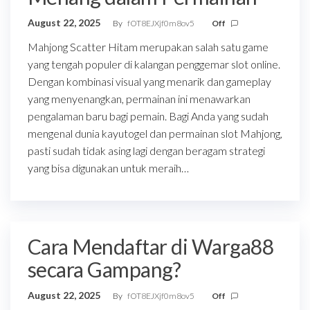
August 22, 2025
By
fOT8EJXjf0m8ov5
Off
Mahjong Scatter Hitam merupakan salah satu game
yang tengah populer di kalangan penggemar slot online.
Dengan kombinasi visual yang menarik dan gameplay
yang menyenangkan, permainan ini menawarkan
pengalaman baru bagi pemain. Bagi Anda yang sudah
mengenal dunia kayutogel dan permainan slot Mahjong,
pasti sudah tidak asing lagi dengan beragam strategi
yang bisa digunakan untuk meraih…
Cara Mendaftar di Warga88
secara Gampang?
August 22, 2025
By
fOT8EJXjf0m8ov5
Off