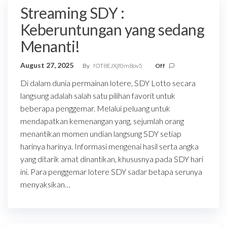
Streaming SDY :
Keberuntungan yang sedang
Menanti!
August 27, 2025
By
fOT8EJXjf0m8ov5
Off
Di dalam dunia permainan lotere, SDY Lotto secara
langsung adalah salah satu pilihan favorit untuk
beberapa penggemar. Melalui peluang untuk
mendapatkan kemenangan yang, sejumlah orang
menantikan momen undian langsung SDY setiap
harinya harinya. Informasi mengenai hasil serta angka
yang ditarik amat dinantikan, khususnya pada SDY hari
ini. Para penggemar lotere SDY sadar betapa serunya
menyaksikan…