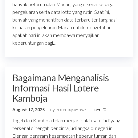
banyak petaruh ialah Macau, yang dikenal sebagai
pengeluaran serta data lotto yang rutin. Saat ini,
banyak yang menantikan data terbaru tentang hasil
keluaran pengeluaran Macau untuk mengetahui
apakah hari ini akan membawa menyajikan
keberuntungan bagi…
Bagaimana Menganalisis
Informasi Hasil Lotere
Kamboja
August 17, 2025
By
fOT8EJXjf0m8ov5
Off
Togel dari Kamboja telah menjadi salah satu judi yang
terkenal di tengah pencinta judi angka di negeri ini.
Dengan beragam kesempatan keberuntungan dan