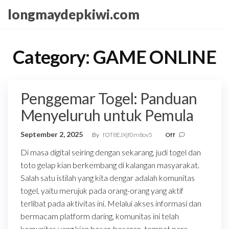
Skip
longmaydepkiwi.com
to
the
content
Category:
GAME ONLINE
Penggemar Togel: Panduan
Menyeluruh untuk Pemula
September 2, 2025
By
fOT8EJXjf0m8ov5
Off
Di masa digital seiring dengan sekarang, judi togel dan
toto gelap kian berkembang di kalangan masyarakat.
Salah satu istilah yang kita dengar adalah komunitas
togel, yaitu merujuk pada orang-orang yang aktif
terlibat pada aktivitas ini. Melalui akses informasi dan
bermacam platform daring, komunitas ini telah
komunitas yang kian besar-besaran, tempat para