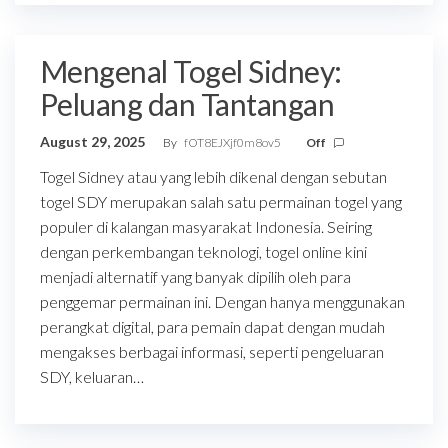
Mengenal Togel Sidney:
Peluang dan Tantangan
August 29, 2025
By
fOT8EJXjf0m8ov5
Off
Togel Sidney atau yang lebih dikenal dengan sebutan
togel SDY merupakan salah satu permainan togel yang
populer di kalangan masyarakat Indonesia. Seiring
dengan perkembangan teknologi, togel online kini
menjadi alternatif yang banyak dipilih oleh para
penggemar permainan ini. Dengan hanya menggunakan
perangkat digital, para pemain dapat dengan mudah
mengakses berbagai informasi, seperti pengeluaran
SDY, keluaran…