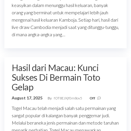
keasyikan dalam menunggu hasil keluaran, banyak
orang yang berminat untuk mempelajari lebih jauh
mengenai hasil keluaran Kamboja. Setiap hari, hasil dari
live draw Cambodia menjadi saat yang ditunggu-tunggu,
di mana angka-angka yang…
Hasil dari Macau: Kunci
Sukses Di Bermain Toto
Gelap
August 17, 2025
By
fOT8EJXjf0m8ov5
Off
Togel Macau telah menjadi salah satu permainan yang
sangat popular di kalangan banyak penggemar judi.
Melalui beraneka jenis permainan dan metode taruhan
menarik perhatian, Togel Macau menawarkan