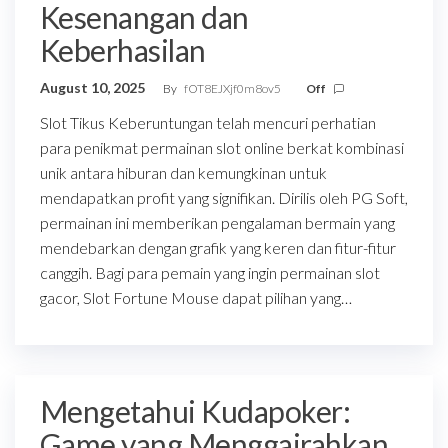
Kesenangan dan
Keberhasilan
August 10, 2025
By
fOT8EJXjf0m8ov5
Off
Slot Tikus Keberuntungan telah mencuri perhatian
para penikmat permainan slot online berkat kombinasi
unik antara hiburan dan kemungkinan untuk
mendapatkan profit yang signifikan. Dirilis oleh PG Soft,
permainan ini memberikan pengalaman bermain yang
mendebarkan dengan grafik yang keren dan fitur-fitur
canggih. Bagi para pemain yang ingin permainan slot
gacor, Slot Fortune Mouse dapat pilihan yang…
Mengetahui Kudapoker:
Game yang Menggairahkan