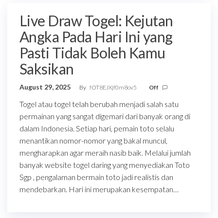
Live Draw Togel: Kejutan
Angka Pada Hari Ini yang
Pasti Tidak Boleh Kamu
Saksikan
August 29, 2025
By
fOT8EJXjf0m8ov5
Off
Togel atau togel telah berubah menjadi salah satu
permainan yang sangat digemari dari banyak orang di
dalam Indonesia. Setiap hari, pemain toto selalu
menantikan nomor-nomor yang bakal muncul,
mengharapkan agar meraih nasib baik. Melalui jumlah
banyak website togel daring yang menyediakan Toto
Sgp , pengalaman bermain toto jadi realistis dan
mendebarkan. Hari ini merupakan kesempatan…