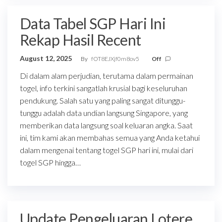
Data Tabel SGP Hari Ini
Rekap Hasil Recent
August 12, 2025
By
fOT8EJXjf0m8ov5
Off
Di dalam alam perjudian, terutama dalam permainan
togel, info terkini sangatlah krusial bagi keseluruhan
pendukung. Salah satu yang paling sangat ditunggu-
tunggu adalah data undian langsung Singapore, yang
memberikan data langsung soal keluaran angka. Saat
ini, tim kami akan membahas semua yang Anda ketahui
dalam mengenai tentang togel SGP hari ini, mulai dari
togel SGP hingga…
Update Pengeluaran Lotere