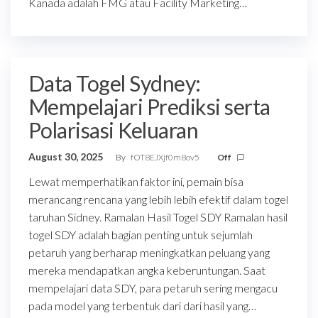
Kanada adalah FMG atau Facility Marketing…
Data Togel Sydney:
Mempelajari Prediksi serta
Polarisasi Keluaran
August 30, 2025
By
fOT8EJXjf0m8ov5
Off
Lewat memperhatikan faktor ini, pemain bisa
merancang rencana yang lebih lebih efektif dalam togel
taruhan Sidney. Ramalan Hasil Togel SDY Ramalan hasil
togel SDY adalah bagian penting untuk sejumlah
petaruh yang berharap meningkatkan peluang yang
mereka mendapatkan angka keberuntungan. Saat
mempelajari data SDY, para petaruh sering mengacu
pada model yang terbentuk dari dari hasil yang…