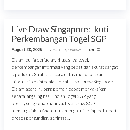
Live Draw Singapore: Ikuti
Perkembangan Togel SGP
August 30, 2025
By
fOT8EJXjf0m8ov5
Off
Dalam dunia perjudian, khususnya togel,
perkembangan informasi yang cepat dan akurat sangat
diperlukan. Salah satu cara untuk mendapatkan
informasi terkini adalah melalui Live Draw Singapore.
Dalam acara ini, para pemain dapat menyaksikan
secara langsung hasil undian Togel SGP yang
berlangsung setiap harinya. Live Draw SGP
memungkinkan Anda untuk mengikuti setiap detik dari
proses pengundian, sehingga…