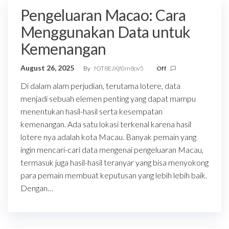
Pengeluaran Macao: Cara
Menggunakan Data untuk
Kemenangan
August 26, 2025
By
fOT8EJXjf0m8ov5
Off
Di dalam alam perjudian, terutama lotere, data
menjadi sebuah elemen penting yang dapat mampu
menentukan hasil-hasil serta kesempatan
kemenangan. Ada satu lokasi terkenal karena hasil
lotere nya adalah kota Macau. Banyak pemain yang
ingin mencari-cari data mengenai pengeluaran Macau,
termasuk juga hasil-hasil teranyar yang bisa menyokong
para pemain membuat keputusan yang lebih lebih baik.
Dengan…