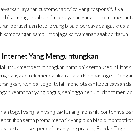
nawarkan layanan customer service yang responsif. Jika
ta bisa mengandalkan tim pelayanan yang berkomitmen unt
an perusahaan lotere yang bisa dipercaya sangat krusial
ih kemenangan sambil menjaga kenyamanan saat bertaruh
Di Internet Yang Menguntungkan
ial untuk mempertimbangkan nama baik serta kredibilitas s
et yang banyak direkomendasikan adalah Kembartogel. Denga
yenangkan, Kembartogel telah menciptakan kepercayaan da
ngan keamanan yang bagus, sehingga penjudi dapat menjad
nan togel yang lain yang tak kurang menarik, contohnya Ba
e taruhan serta promo menarik yang bisa bisa dimanfaatka
dly serta proses pendaftaran yang praktis, Bandar Togel