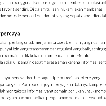
ng ramah pengguna, Kembartogel.com memberikan solusi un
favorit sendiri. Di dalam tulisan ini, kami akan membahas
 dan metode mencari bandar lotre yang dapat dapat dianda
rpercaya
ndakan penting untuk menjamin proses bermain yang nyaman
unyai izin yang transparan dan regulasi yang baik, sehing
 permainan dilakukan dalam keadaan fair. Melalui
ah diakui, pemain dapat merasa aman karena informasi ser
iasanya menawarkan berbagai tipe permainan lotere yang
untungkan. Para bandar juga menyajikan datanya komprehe
udah mengakses informasi yang pemain perlukan untuk mem
ang beragam pun menjadikan pengalaman bermain menyebabk