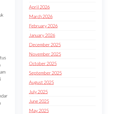
April 2026
uk
March 2026
February 2026
January 2026
December 2025
November 2025
itus
October 2025
n
lam
September 2025
i
August 2025
July 2025
ndar
June 2025
n
May 2025