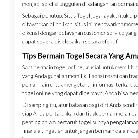
menjadi seleksi unggulan di kalangan fan permaina
Sebagai penutup, Situs Togel juga layak untuk di
ditawarkan dijanjikan, situs ini menawarkan mom
dikenal dengan pelayanan customer service yang s
dapat segera diselesaikan secara efektif.
Tips Bermain Togel Secara Yang Am
Saat bermain togel online, krusial untuk memilih 
yang Anda gunakan memiliki lisensi resmi dan trac
pemain lain untuk mengetahui informasi terkait 
togel online yang dapat dipercaya, Anda bisa mem
Di samping itu, atur batasan bagi diri Anda send
siap Anda pertaruhkan dan tidak pernah melampa
penting dalam bertaruh togel supaya pengalaman
finansial. Ingatlah untuk jangan bermain dalam k