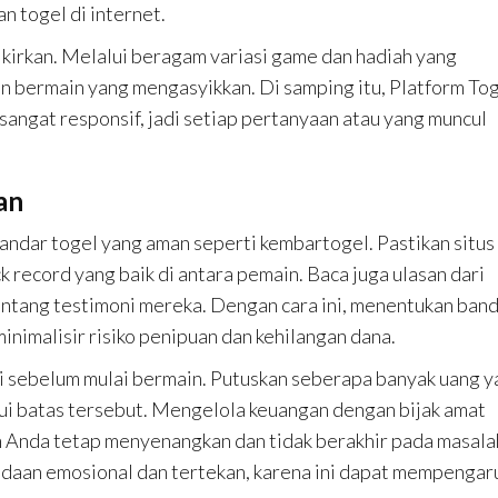
n togel di internet.
pikirkan. Melalui beragam variasi game dan hadiah yang
en bermain yang mengasyikkan. Di samping itu, Platform To
angat responsif, jadi setiap pertanyaan atau yang muncul
an
bandar togel yang aman seperti kembartogel. Pastikan situs
k record yang baik di antara pemain. Baca juga ulasan dari
tentang testimoni mereka. Dengan cara ini, menentukan ban
inimalisir risiko penipuan dan kehilangan dana.
iri sebelum mulai bermain. Putuskan seberapa banyak uang 
ui batas tersebut. Mengelola keuangan dengan bijak amat
 Anda tetap menyenangkan dan tidak berakhir pada masala
eadaan emosional dan tertekan, karena ini dapat mempengar