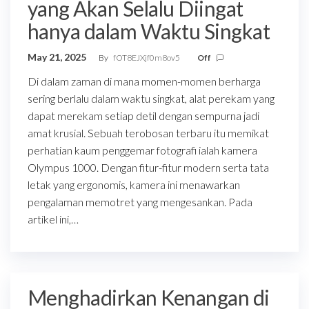
yang Akan Selalu Diingat
hanya dalam Waktu Singkat
May 21, 2025
By
fOT8EJXjf0m8ov5
Off
Di dalam zaman di mana momen-momen berharga
sering berlalu dalam waktu singkat, alat perekam yang
dapat merekam setiap detil dengan sempurna jadi
amat krusial. Sebuah terobosan terbaru itu memikat
perhatian kaum penggemar fotografi ialah kamera
Olympus 1000. Dengan fitur-fitur modern serta tata
letak yang ergonomis, kamera ini menawarkan
pengalaman memotret yang mengesankan. Pada
artikel ini,…
Menghadirkan Kenangan di