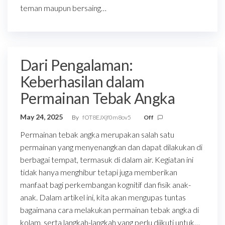
teman maupun bersaing…
Dari Pengalaman:
Keberhasilan dalam
Permainan Tebak Angka
May 24, 2025
By
fOT8EJXjf0m8ov5
Off
Permainan tebak angka merupakan salah satu
permainan yang menyenangkan dan dapat dilakukan di
berbagai tempat, termasuk di dalam air. Kegiatan ini
tidak hanya menghibur tetapi juga memberikan
manfaat bagi perkembangan kognitif dan fisik anak-
anak. Dalam artikel ini, kita akan mengupas tuntas
bagaimana cara melakukan permainan tebak angka di
kolam, serta langkah-langkah yang perlu diikuti untuk…