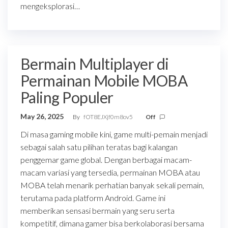
mengeksplorasi…
Bermain Multiplayer di
Permainan Mobile MOBA
Paling Populer
May 26, 2025
By
fOT8EJXjf0m8ov5
Off
Di masa gaming mobile kini, game multi-pemain menjadi
sebagai salah satu pilihan teratas bagi kalangan
penggemar game global. Dengan berbagai macam-
macam variasi yang tersedia, permainan MOBA atau
MOBA telah menarik perhatian banyak sekali pemain,
terutama pada platform Android. Game ini
memberikan sensasi bermain yang seru serta
kompetitif, dimana gamer bisa berkolaborasi bersama