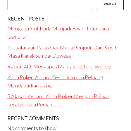
Search
RECENT POSTS
Mengapa Slot Kuda Menjadi Favorit diantara
Gamers?
Petualangan Para Anak Muda Penjudi: Dari Kecil
Masa Kanak Sampai Dewasa
Rakyat 4D: Mengupas Manfaat Lotere Sydney
Kuda Poker: Antara Kesibukan dan Peluang
Mendapatkan Uang
5 Alasan Kenapa Kuda P ok er Menjadi Pilihan
Teratas Para Pemain Judi
RECENT COMMENTS
No comments to show.