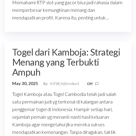
Memahami RTP slot yang gacor bisa jadi rahasia dalam
memperbesar kemungkinan menang dan
mendapatkan profit. Karena itu, penting untuk…
Togel dari Kamboja: Strategi
Menang yang Terbukti
Ampuh
May 30, 2025
By
fOT8EJXjf0m8ov5
Off
Togel Kamboja atau Togel Cambodia telah jadi salah
satu permainan judi yg terkenal di kalangan antara
penggemar togel di Indonesia. Hampir setiap hari,
sejumlah pemain yg menanti-nanti hasil keluaran
Kamboja agar mengetahui jika mereka sukses
mendapatkan kemenangan. Tanpa diragukan, taktik