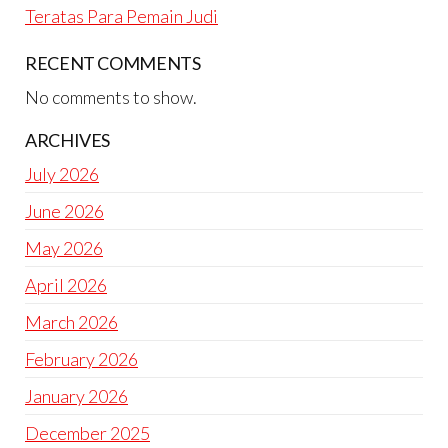
Teratas Para Pemain Judi
RECENT COMMENTS
No comments to show.
ARCHIVES
July 2026
June 2026
May 2026
April 2026
March 2026
February 2026
January 2026
December 2025