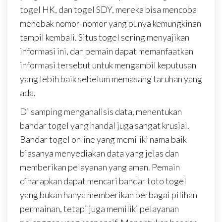
togel HK, dan togel SDY, mereka bisa mencoba
menebak nomor-nomor yang punya kemungkinan
tampil kembali. Situs togel sering menyajikan
informasi ini, dan pemain dapat memanfaatkan
informasi tersebut untuk mengambil keputusan
yang lebih baik sebelum memasang taruhan yang
ada.
Di samping menganalisis data, menentukan
bandar togel yang handal juga sangat krusial.
Bandar togel online yang memiliki nama baik
biasanya menyediakan data yang jelas dan
memberikan pelayanan yang aman. Pemain
diharapkan dapat mencari bandar toto togel
yang bukan hanya memberikan berbagai pilihan
permainan, tetapi juga memiliki pelayanan