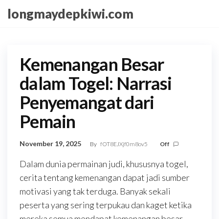
Skip
longmaydepkiwi.com
to
the
content
Kemenangan Besar
dalam Togel: Narrasi
Penyemangat dari
Pemain
November 19, 2025
By
fOT8EJXjf0m8ov5
Off
Dalam dunia permainan judi, khususnya togel,
cerita tentang kemenangan dapat jadi sumber
motivasi yang tak terduga. Banyak sekali
peserta yang sering terpukau dan kaget ketika
mereka semua mendapat kemenangan besar