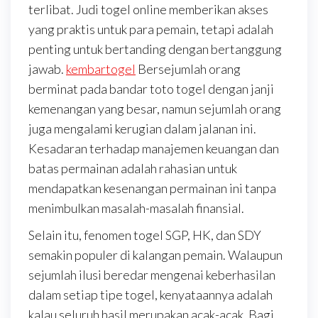
terlibat. Judi togel online memberikan akses
yang praktis untuk para pemain, tetapi adalah
penting untuk bertanding dengan bertanggung
jawab.
kembartogel
Bersejumlah orang
berminat pada bandar toto togel dengan janji
kemenangan yang besar, namun sejumlah orang
juga mengalami kerugian dalam jalanan ini.
Kesadaran terhadap manajemen keuangan dan
batas permainan adalah rahasian untuk
mendapatkan kesenangan permainan ini tanpa
menimbulkan masalah-masalah finansial.
Selain itu, fenomen togel SGP, HK, dan SDY
semakin populer di kalangan pemain. Walaupun
sejumlah ilusi beredar mengenai keberhasilan
dalam setiap tipe togel, kenyataannya adalah
kalau seluruh hasil merupakan acak-acak. Bagi