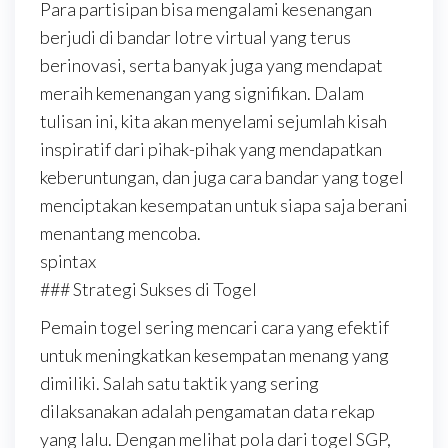
Para partisipan bisa mengalami kesenangan
berjudi di bandar lotre virtual yang terus
berinovasi, serta banyak juga yang mendapat
meraih kemenangan yang signifikan. Dalam
tulisan ini, kita akan menyelami sejumlah kisah
inspiratif dari pihak-pihak yang mendapatkan
keberuntungan, dan juga cara bandar yang togel
menciptakan kesempatan untuk siapa saja berani
menantang mencoba.
spintax
### Strategi Sukses di Togel
Pemain togel sering mencari cara yang efektif
untuk meningkatkan kesempatan menang yang
dimiliki. Salah satu taktik yang sering
dilaksanakan adalah pengamatan data rekap
yang lalu. Dengan melihat pola dari togel SGP,