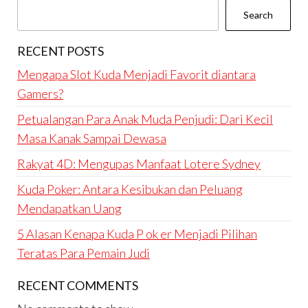
Search
RECENT POSTS
Mengapa Slot Kuda Menjadi Favorit diantara
Gamers?
Petualangan Para Anak Muda Penjudi: Dari Kecil
Masa Kanak Sampai Dewasa
Rakyat 4D: Mengupas Manfaat Lotere Sydney
Kuda Poker: Antara Kesibukan dan Peluang
Mendapatkan Uang
5 Alasan Kenapa Kuda P ok er Menjadi Pilihan
Teratas Para Pemain Judi
RECENT COMMENTS