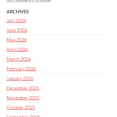
No comments to show.
ARCHIVES
July 2026
June 2026
May 2026
April 2026
March 2026
February 2026
January 2026
December 2025
November 2025
October 2025