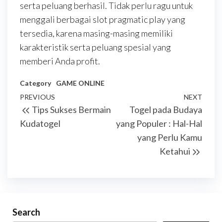
serta peluang berhasil. Tidak perlu ragu untuk
menggali berbagai slot pragmatic play yang
tersedia, karena masing-masing memiliki
karakteristik serta peluang spesial yang
memberi Anda profit.
Category
GAME ONLINE
Post
Previous
PREVIOUS
NEXT
Next
Tips Sukses Bermain
Togel pada Budaya
navigation
Post
Post
Kudatogel
yang Populer : Hal-Hal
yang Perlu Kamu
Ketahui
Search