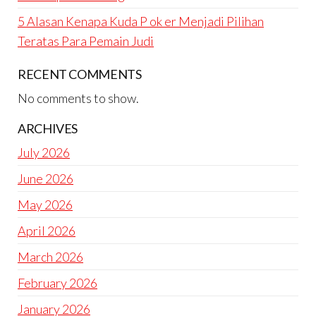
5 Alasan Kenapa Kuda P ok er Menjadi Pilihan
Teratas Para Pemain Judi
RECENT COMMENTS
No comments to show.
ARCHIVES
July 2026
June 2026
May 2026
April 2026
March 2026
February 2026
January 2026