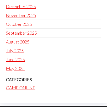
December 2025
November 2025
October 2025
September 2025
August 2025
July 2025
June 2025
May 2025
CATEGORIES
GAME ONLINE