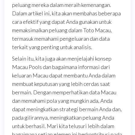
peluang mereka dalam meraih kemenangan.
Dalam artikel ini, kita akan membahas beberapa
cara efektif yang dapat Anda gunakan untuk
memaksimalkan peluang dalam Toto Macau,
termasuk memahami pengeluaran dan data
terkait yang penting untuk analisis.
Selain itu, kita juga akan menjelajahi konsep
Macau Pools dan bagaimana informasi dari
keluaran Macau dapat membantu Anda dalam
membuat keputusan yang lebih cerdas saat
bermain. Dengan memperhatikan data Macau
dan memahami pola yang mungkin ada, Anda
dapat meningkatkan strategi bermain Anda dan,
pada gilirannya, meningkatkan peluang Anda
untuk berhasil. Mari kita telusuri lebih dalam
bagaimana setiap elemen ini berkontribusi pada