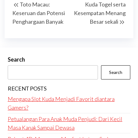
Toto Macau:
Kuda Togel serta
navigation
Post
Post
Keseruan dan Potensi
Kesempatan Menang
Penghargaan Banyak
Besar sekali
Search
Search
RECENT POSTS
Mengapa Slot Kuda Menjadi Favorit diantara
Gamers?
Petualangan Para Anak Muda Penjudi: Dari Kecil
Masa Kanak Sampai Dewasa