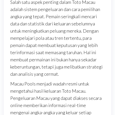
Salah satu aspek penting dalam Toto Macau
adalah sistem pengeluaran dan cara pemilihan
angka yang tepat. Pemain seringkali mencari
data dan statistik dari keluaran sebelumnya
untuk meningkatkan peluang mereka. Dengan
mempelajari pola atau tren tertentu, para
pemain dapat membuat keputusan yang lebih
terinformasi saat memasang taruhan. Hal ini
membuat permainan ini bukan hanya sekadar
keberuntungan, tetapi juga melibatkan strategi
dan analisis yang cermat.
Macau Pools menjadi wadah resmi untuk
mengetahui hasil keluaran Toto Macau.
Pengeluaran Macau yang dapat diakses secara
online memberikan informasi real-time
mengenai angka-angka yang keluar setiap