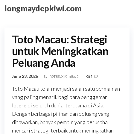
Skip
longmaydepkiwi.com
to
the
content
Toto Macau: Strategi
untuk Meningkatkan
Peluang Anda
June 23, 2026
By
fOT8EJXjf0m8ov5
Off
Toto Macau telah menjadi salah satu permainan
yang paling menarik bagi para penggemar
lotere di seluruh dunia, terutama di Asia.
Dengan berbagai pilihan dan peluang yang
ditawarkan, banyak pemain yang berusaha
mencari strategi terbaik untuk meningkatkan