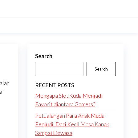
Search
Search
alah
RECENT POSTS
ai
Mengapa Slot Kuda Menjadi
Favorit diantara Gamers?
Petualangan Para Anak Muda
Penjudi: Dari Kecil Masa Kanak
Sampai Dewasa