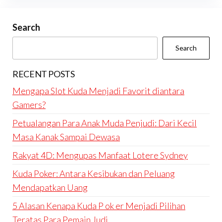
Search
Search
RECENT POSTS
Mengapa Slot Kuda Menjadi Favorit diantara
Gamers?
Petualangan Para Anak Muda Penjudi: Dari Kecil
Masa Kanak Sampai Dewasa
Rakyat 4D: Mengupas Manfaat Lotere Sydney
Kuda Poker: Antara Kesibukan dan Peluang
Mendapatkan Uang
5 Alasan Kenapa Kuda P ok er Menjadi Pilihan
Teratas Para Pemain Judi