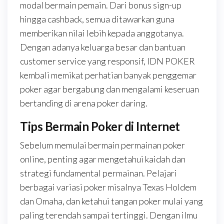
modal bermain pemain. Dari bonus sign-up
hingga cashback, semua ditawarkan guna
memberikan nilai lebih kepada anggotanya.
Dengan adanya keluarga besar dan bantuan
customer service yang responsif, IDN POKER
kembali memikat perhatian banyak penggemar
poker agar bergabung dan mengalami keseruan
bertanding di arena poker daring.
Tips Bermain Poker di Internet
Sebelum memulai bermain permainan poker
online, penting agar mengetahui kaidah dan
strategi fundamental permainan. Pelajari
berbagai variasi poker misalnya Texas Holdem
dan Omaha, dan ketahui tangan poker mulai yang
paling terendah sampai tertinggi. Dengan ilmu