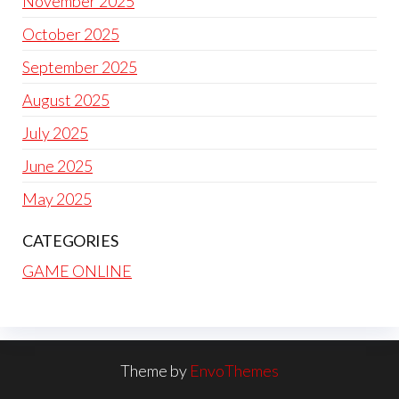
November 2025
October 2025
September 2025
August 2025
July 2025
June 2025
May 2025
CATEGORIES
GAME ONLINE
Theme by
EnvoThemes