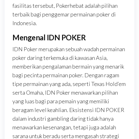
fasilitas tersebut, Pokerhebat adalah pilihan
terbaik bagi penggemar permainan poker di
Indonesia.
Mengenal IDN POKER
IDN Poker merupakan sebuah wadah permainan
poker daring terkemuka di kawasan Asia,
memberikan pengalaman bermain yang menarik
bagi pecinta permainan poker. Dengan ragam
tipe permainan yang ada, seperti Texas Hold’em
serta Omaha, IDN Poker menawarkan pilihan
yang luas bagi para pemain yang memiliki
beragam level keahlian. Eksistensi IDN POKER
dalam industri gambling daring tidak hanya
menawarkan kesenangan, tetapi juga adalah
sarana untuk beradu serta mengasah strategi