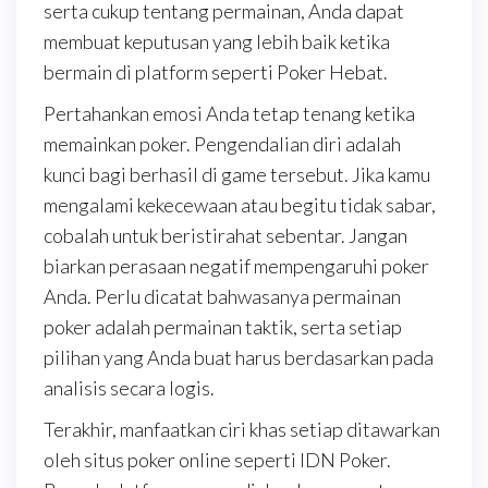
serta cukup tentang permainan, Anda dapat
membuat keputusan yang lebih baik ketika
bermain di platform seperti Poker Hebat.
Pertahankan emosi Anda tetap tenang ketika
memainkan poker. Pengendalian diri adalah
kunci bagi berhasil di game tersebut. Jika kamu
mengalami kekecewaan atau begitu tidak sabar,
cobalah untuk beristirahat sebentar. Jangan
biarkan perasaan negatif mempengaruhi poker
Anda. Perlu dicatat bahwasanya permainan
poker adalah permainan taktik, serta setiap
pilihan yang Anda buat harus berdasarkan pada
analisis secara logis.
Terakhir, manfaatkan ciri khas setiap ditawarkan
oleh situs poker online seperti IDN Poker.