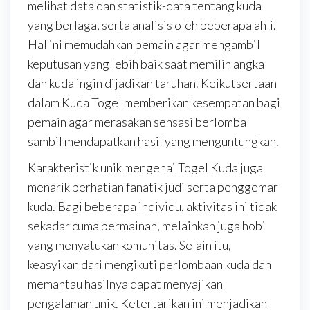
melihat data dan statistik-data tentang kuda
yang berlaga, serta analisis oleh beberapa ahli.
Hal ini memudahkan pemain agar mengambil
keputusan yang lebih baik saat memilih angka
dan kuda ingin dijadikan taruhan. Keikutsertaan
dalam Kuda Togel memberikan kesempatan bagi
pemain agar merasakan sensasi berlomba
sambil mendapatkan hasil yang menguntungkan.
Karakteristik unik mengenai Togel Kuda juga
menarik perhatian fanatik judi serta penggemar
kuda. Bagi beberapa individu, aktivitas ini tidak
sekadar cuma permainan, melainkan juga hobi
yang menyatukan komunitas. Selain itu,
keasyikan dari mengikuti perlombaan kuda dan
memantau hasilnya dapat menyajikan
pengalaman unik. Ketertarikan ini menjadikan