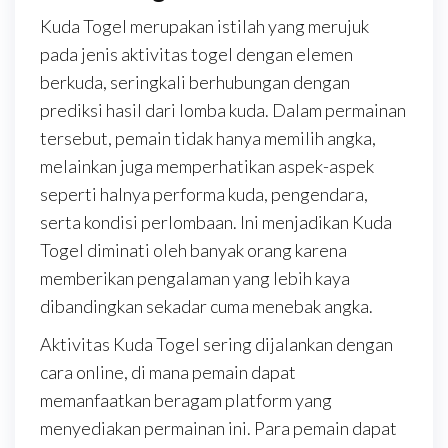
Kuda Togel merupakan istilah yang merujuk
pada jenis aktivitas togel dengan elemen
berkuda, seringkali berhubungan dengan
prediksi hasil dari lomba kuda. Dalam permainan
tersebut, pemain tidak hanya memilih angka,
melainkan juga memperhatikan aspek-aspek
seperti halnya performa kuda, pengendara,
serta kondisi perlombaan. Ini menjadikan Kuda
Togel diminati oleh banyak orang karena
memberikan pengalaman yang lebih kaya
dibandingkan sekadar cuma menebak angka.
Aktivitas Kuda Togel sering dijalankan dengan
cara online, di mana pemain dapat
memanfaatkan beragam platform yang
menyediakan permainan ini. Para pemain dapat