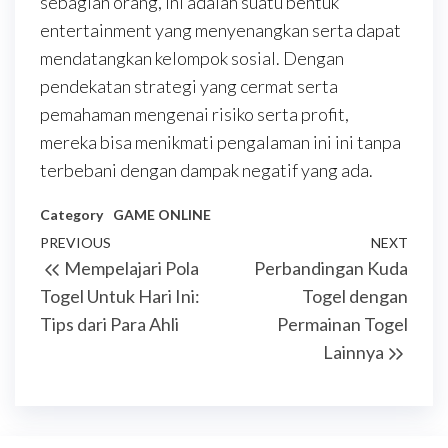
sebagian orang, ini adalah suatu bentuk
entertainment yang menyenangkan serta dapat
mendatangkan kelompok sosial. Dengan
pendekatan strategi yang cermat serta
pemahaman mengenai risiko serta profit,
mereka bisa menikmati pengalaman ini ini tanpa
terbebani dengan dampak negatif yang ada.
Category
GAME ONLINE
Post
Previous
PREVIOUS
NEXT
Next
Mempelajari Pola
Perbandingan Kuda
navigation
Post
Post
Togel Untuk Hari Ini:
Togel dengan
Tips dari Para Ahli
Permainan Togel
Lainnya