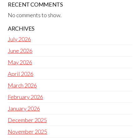
RECENT COMMENTS
No comments to show.
ARCHIVES
July 2026
June 2026
May 2026
April 2026
March 2026
February 2026
January 2026
December 2025
November 2025