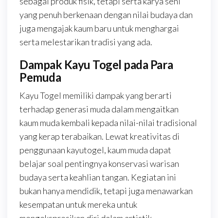
sebagai produk fisik, tetapi serta karya seni
yang penuh berkenaan dengan nilai budaya dan
juga mengajak kaum baru untuk menghargai
serta melestarikan tradisi yang ada.
Dampak Kayu Togel pada Para
Pemuda
Kayu Togel memiliki dampak yang berarti
terhadap generasi muda dalam mengaitkan
kaum muda kembali kepada nilai-nilai tradisional
yang kerap terabaikan. Lewat kreativitas di
penggunaan kayutogel, kaum muda dapat
belajar soal pentingnya konservasi warisan
budaya serta keahlian tangan. Kegiatan ini
bukan hanya mendidik, tetapi juga menawarkan
kesempatan untuk mereka untuk