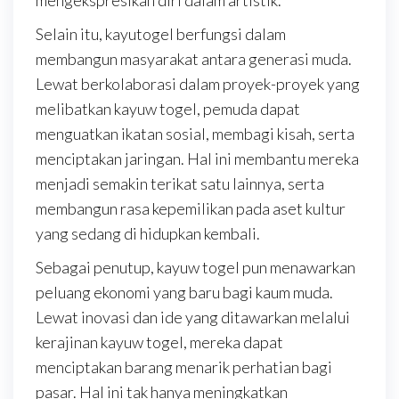
mengekspresikan diri dalam artistik.
Selain itu, kayutogel berfungsi dalam
membangun masyarakat antara generasi muda.
Lewat berkolaborasi dalam proyek-proyek yang
melibatkan kayuw togel, pemuda dapat
menguatkan ikatan sosial, membagi kisah, serta
menciptakan jaringan. Hal ini membantu mereka
menjadi semakin terikat satu lainnya, serta
membangun rasa kepemilikan pada aset kultur
yang sedang di hidupkan kembali.
Sebagai penutup, kayuw togel pun menawarkan
peluang ekonomi yang baru bagi kaum muda.
Lewat inovasi dan ide yang ditawarkan melalui
kerajinan kayuw togel, mereka dapat
menciptakan barang menarik perhatian bagi
pasar. Hal ini tak hanya meningkatkan