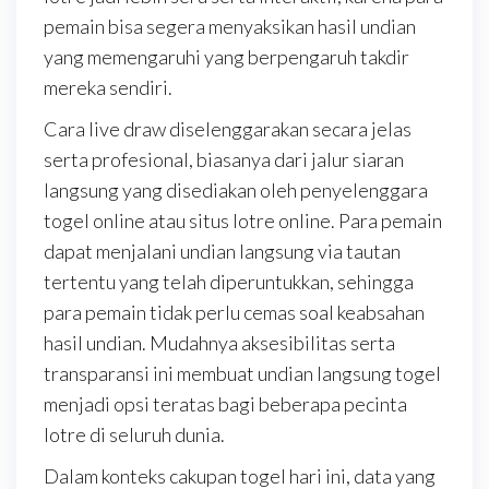
pemain bisa segera menyaksikan hasil undian
yang memengaruhi yang berpengaruh takdir
mereka sendiri.
Cara live draw diselenggarakan secara jelas
serta profesional, biasanya dari jalur siaran
langsung yang disediakan oleh penyelenggara
togel online atau situs lotre online. Para pemain
dapat menjalani undian langsung via tautan
tertentu yang telah diperuntukkan, sehingga
para pemain tidak perlu cemas soal keabsahan
hasil undian. Mudahnya aksesibilitas serta
transparansi ini membuat undian langsung togel
menjadi opsi teratas bagi beberapa pecinta
lotre di seluruh dunia.
Dalam konteks cakupan togel hari ini, data yang