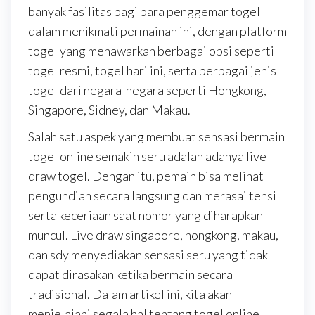
banyak fasilitas bagi para penggemar togel
dalam menikmati permainan ini, dengan platform
togel yang menawarkan berbagai opsi seperti
togel resmi, togel hari ini, serta berbagai jenis
togel dari negara-negara seperti Hongkong,
Singapore, Sidney, dan Makau.
Salah satu aspek yang membuat sensasi bermain
togel online semakin seru adalah adanya live
draw togel. Dengan itu, pemain bisa melihat
pengundian secara langsung dan merasai tensi
serta keceriaan saat nomor yang diharapkan
muncul. Live draw singapore, hongkong, makau,
dan sdy menyediakan sensasi seru yang tidak
dapat dirasakan ketika bermain secara
tradisional. Dalam artikel ini, kita akan
menjelajahi segala hal tentang togel online,