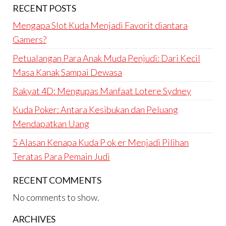
RECENT POSTS
Mengapa Slot Kuda Menjadi Favorit diantara
Gamers?
Petualangan Para Anak Muda Penjudi: Dari Kecil
Masa Kanak Sampai Dewasa
Rakyat 4D: Mengupas Manfaat Lotere Sydney
Kuda Poker: Antara Kesibukan dan Peluang
Mendapatkan Uang
5 Alasan Kenapa Kuda P ok er Menjadi Pilihan
Teratas Para Pemain Judi
RECENT COMMENTS
No comments to show.
ARCHIVES