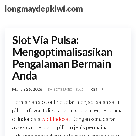
Skip
longmaydepkiwi.com
to
the
content
Slot Via Pulsa:
Mengoptimalisasikan
Pengalaman Bermain
Anda
March 26, 2026
By
fOT8EJXjf0m8ov5
Off
Permainan slot online telah menjadi salah satu
pilihan favorit di kalangan para gamer, terutama
di Indonesia.
Slot Indosat
Dengan kemudahan
akses dan beragam pilihan jenis permainan,
tidak mengherankan jika banyak orang mencari