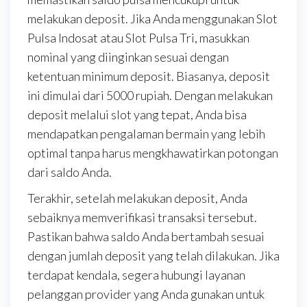
melakukan deposit. Jika Anda menggunakan Slot
Pulsa Indosat atau Slot Pulsa Tri, masukkan
nominal yang diinginkan sesuai dengan
ketentuan minimum deposit. Biasanya, deposit
ini dimulai dari 5000 rupiah. Dengan melakukan
deposit melalui slot yang tepat, Anda bisa
mendapatkan pengalaman bermain yang lebih
optimal tanpa harus mengkhawatirkan potongan
dari saldo Anda.
Terakhir, setelah melakukan deposit, Anda
sebaiknya memverifikasi transaksi tersebut.
Pastikan bahwa saldo Anda bertambah sesuai
dengan jumlah deposit yang telah dilakukan. Jika
terdapat kendala, segera hubungi layanan
pelanggan provider yang Anda gunakan untuk