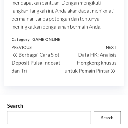
mendapatkan bantuan. Dengan mengikuti
langkah-langkah ini, Anda akan dapat menikmati
permainan tanpa potongan dan tentunya
meningkatkan pengalaman bermain Anda.
Category
GAME ONLINE
Post
Previous
PREVIOUS
NEXT
Next
Berbagai Cara Slot
Data HK: Analisis
navigation
Post
Post
Deposit Pulsa Indosat
Hongkong khusus
dan Tri
untuk Pemain Pintar
Search
Search