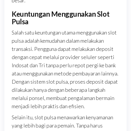
besar.
Keuntungan Menggunakan Slot
Pulsa
Salah satu keuntungan utama menggunakan slot
pulsa adalah kemudahan dalam melakukan
transaksi. Pengguna dapat melakukan deposit
dengan cepat melalui provider seluler seperti
Indosat dan Tri tanpa perlu repot pergi ke bank
atau menggunakan metode pembayaran lainnya.
Dengan sistem slot pulsa, proses deposit dapat
dilakukan hanya dengan beberapa langkah
melalui ponsel, membuat pengalaman bermain
menjadi lebih praktis dan efisien.
Selain itu, slot pulsa menawarkan kenyamanan
yang lebih bagi para pemain. Tanpa harus