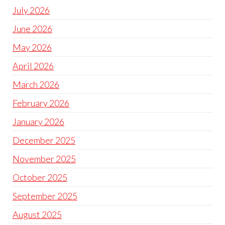
July 2026
June 2026
May 2026
April 2026
March 2026
February 2026
January 2026
December 2025
November 2025
October 2025
September 2025
August 2025