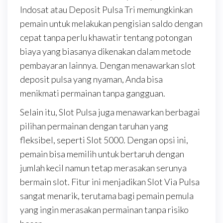
Indosat atau Deposit Pulsa Tri memungkinkan
pemain untuk melakukan pengisian saldo dengan
cepat tanpa perlu khawatir tentang potongan
biaya yang biasanya dikenakan dalam metode
pembayaran lainnya. Dengan menawarkan slot
deposit pulsa yang nyaman, Anda bisa
menikmati permainan tanpa gangguan.
Selain itu, Slot Pulsa juga menawarkan berbagai
pilihan permainan dengan taruhan yang
fleksibel, seperti Slot 5000. Dengan opsi ini,
pemain bisa memilih untuk bertaruh dengan
jumlah kecil namun tetap merasakan serunya
bermain slot. Fitur ini menjadikan Slot Via Pulsa
sangat menarik, terutama bagi pemain pemula
yang ingin merasakan permainan tanpa risiko