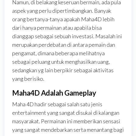
Namun, di belakang keseruan bermain, ada pula
aspek yang perlu dipertimbangkan. Banyak
orang bertanya-tanya apakah Maha4D lebih
dari hanya permainan atau apabila bisa
dianggap sebagai sebuah investasi. Masalah ini
merupakan perdebatan di antara pemain dan
pengamat, dimana beberapa melihatnya
sebagai peluang untuk menghasilkan uang,
sedangkan yg lain berpikir sebagai aktivitas
yang berisiko.
Maha4D Adalah Gameplay
Maha 4D hadir sebagai salah satu jenis
entertainment yang sangat disukai di kalangan
masyarakat. Permainan ini memberikan sensasi
yang sangat mendebarkan serta menantang bagi