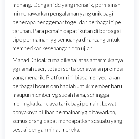
menang. Dengan ide yang menarik, permainan
ini menawarkan pengalaman yang unik bagi
beberapa penggemar togel dan berbagai tipe
taruhan. Para pemain dapat ikutan di berbagai
tipe permainan, yg semuanya dirancang untuk
memberikan kesenangan dan ujian.
Maha4D tidak cuma dikenal atas antarmukanya
yg ramah user, tetapi serta penawaran promosi
yang menarik. Platform ini biasa menyediakan
berbagai bonus dan hadiah untuk member baru
maupun member yg sudah lama, sehingga
meningkatkan daya tarik bagi pemain. Lewat
banyaknya pilihan permainan yg ditawarkan,
semua orang dapat mendapatkan sesuatu yang
sesuai dengan minat mereka.