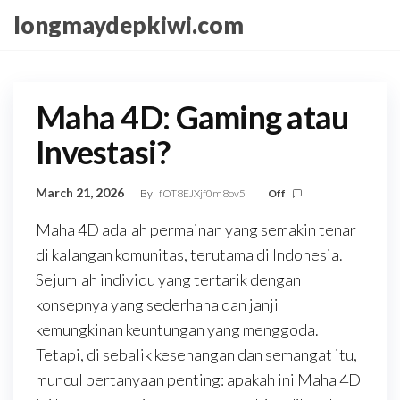
Skip
longmaydepkiwi.com
to
the
content
Maha 4D: Gaming atau
Investasi?
March 21, 2026
By
fOT8EJXjf0m8ov5
Off
Maha 4D adalah permainan yang semakin tenar
di kalangan komunitas, terutama di Indonesia.
Sejumlah individu yang tertarik dengan
konsepnya yang sederhana dan janji
kemungkinan keuntungan yang menggoda.
Tetapi, di sebalik kesenangan dan semangat itu,
muncul pertanyaan penting: apakah ini Maha 4D