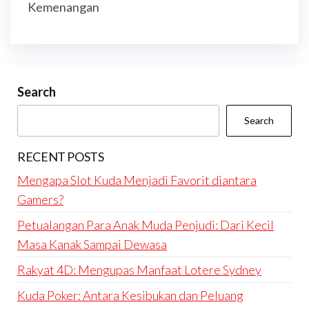
Kemenangan
Search
Search
RECENT POSTS
Mengapa Slot Kuda Menjadi Favorit diantara
Gamers?
Petualangan Para Anak Muda Penjudi: Dari Kecil
Masa Kanak Sampai Dewasa
Rakyat 4D: Mengupas Manfaat Lotere Sydney
Kuda Poker: Antara Kesibukan dan Peluang