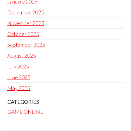
January 2026
December 2025
November 2025
October 2025
September 2025
August 2025
July 2025
June 2025
May 2025
CATEGORIES
GAME ONLINE