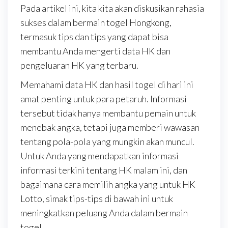
Pada artikel ini, kita kita akan diskusikan rahasia
sukses dalam bermain togel Hongkong,
termasuk tips dan tips yang dapat bisa
membantu Anda mengerti data HK dan
pengeluaran HK yang terbaru.
Memahami data HK dan hasil togel di hari ini
amat penting untuk para petaruh. Informasi
tersebut tidak hanya membantu pemain untuk
menebak angka, tetapi juga memberi wawasan
tentang pola-pola yang mungkin akan muncul.
Untuk Anda yang mendapatkan informasi
informasi terkini tentang HK malam ini, dan
bagaimana cara memilih angka yang untuk HK
Lotto, simak tips-tips di bawah ini untuk
meningkatkan peluang Anda dalam bermain
togel.