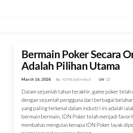
Skip
to
the
content
Bermain Poker Secara O
Adalah Pilihan Utama
March 16, 2026
By
fOT8EJXjf0m8ov5
Off
Dalam sejumlah tahun terakhir, game poker telah 
dengan sejumlah pengguna dari berbagai belahan 
yang paling terkenal dalam industri ini adalah ia
bermain bermain, IDN Poker telah menjadi favorit
membahas mengulas kenapa IDN Poker layak diper