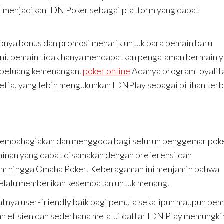
i menjadikan IDN Poker sebagai platform yang dapat
pnya bonus dan promosi menarik untuk para pemain baru
ni, pemain tidak hanya mendapatkan pengalaman bermain 
 peluang kemenangan.
poker online
Adanya program loyalit
etia, yang lebih mengukuhkan IDNPlay sebagai pilihan terb
 membahagiakan dan menggoda bagi seluruh penggemar pok
mainan yang dapat disamakan dengan preferensi dan
d’em hingga Omaha Poker. Keberagaman ini menjamin bahwa
selalu memberikan kesempatan untuk menang.
tnya user-friendly baik bagi pemula sekalipun maupun pem
n efisien dan sederhana melalui daftar IDN Play memungki