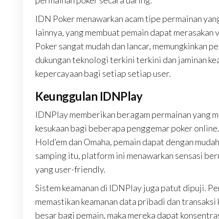
permainan poker secara daring.
IDN Poker menawarkan acam tipe permainan yang 
lainnya, yang membuat pemain dapat merasakan var
Poker sangat mudah dan lancar, memungkinkan p
dukungan teknologi terkini terkini dan jaminan
kepercayaan bagi setiap setiap user.
Keunggulan IDNPlay
IDNPlay memberikan beragam permainan yang men
kesukaan bagi beberapa penggemar poker online. 
Hold’em dan Omaha, pemain dapat dengan mudah 
samping itu, platform ini menawarkan sensasi be
yang user-friendly.
Sistem keamanan di IDNPlay juga patut dipuji. P
memastikan keamanan data pribadi dan transaksi
besar bagi pemain, maka mereka dapat konsentra