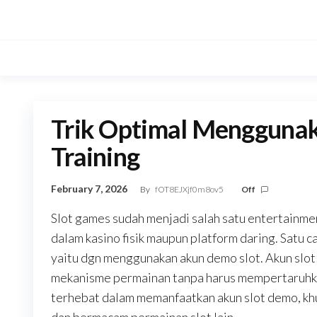
Skip
to
the
content
Trik Optimal Mengguna
Training
February 7, 2026
By
fOT8EJXjf0m8ov5
Off
Slot games sudah menjadi salah satu entertainme
dalam kasino fisik maupun platform daring. Satu ca
yaitu dgn menggunakan akun demo slot. Akun slo
mekanisme permainan tanpa harus mempertaruhkan u
terhebat dalam memanfaatkan akun slot demo, kh