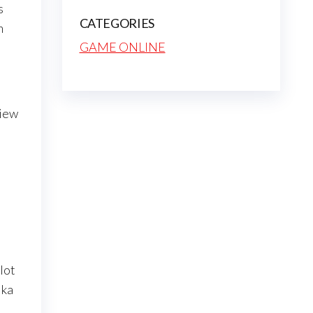
s
CATEGORIES
m
GAME ONLINE
view
lot
ika