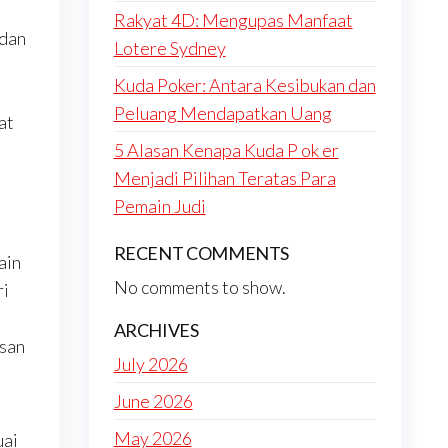
Rakyat 4D: Mengupas Manfaat
 dan
Lotere Sydney
Kuda Poker: Antara Kesibukan dan
Peluang Mendapatkan Uang
at
5 Alasan Kenapa Kuda P ok er
Menjadi Pilihan Teratas Para
Pemain Judi
RECENT COMMENTS
ain
No comments to show.
ri
ARCHIVES
usan
July 2026
June 2026
May 2026
uai