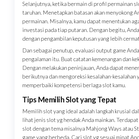
Selanjutnya, ketika bermain di profil permainan 
taruhan. Menetapkan batasan akan menyokong And
permainan. Misalnya, kamu dapat menentukan aga
investasi pada tiap putaran. Dengan begitu, And
dengan pengambilan keputusan yang lebih cermat
Dan sebagai penutup, evaluasi output game Anda 
pengalaman itu. Buat catatan kemenangan dan kek
Dengan melakukan peninjauan, Anda dapat mene
berikutnya dan mengoreksi kesalahan-kesalahan yan
memperbaiki kompetensi berlaga slot kamu.
Tips Memilih Slot yang Tepat
Memilih slot yang ideal adalah langkah krusial 
lihat jenis slot yg hendak Anda mainkan. Terdapat 
slot dengan tema misalnya Mahjong Ways atau Sta
game yang berbeda. Cari slot yg sesuai minat An