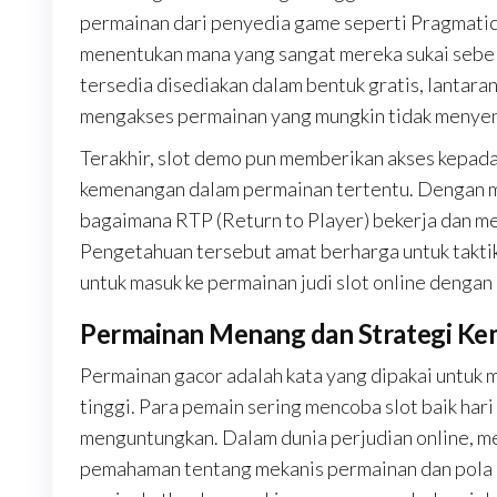
permainan dari penyedia game seperti Pragmatic 
menentukan mana yang sangat mereka sukai sebel
tersedia disediakan dalam bentuk gratis, lantar
mengakses permainan yang mungkin tidak menye
Terakhir, slot demo pun memberikan akses kepad
kemenangan dalam permainan tertentu. Dengan m
bagaimana RTP (Return to Player) bekerja dan me
Pengetahuan tersebut amat berharga untuk takti
untuk masuk ke permainan judi slot online dengan 
Permainan Menang dan Strategi K
Permainan gacor adalah kata yang dipakai untuk 
tinggi. Para pemain sering mencoba slot baik har
menguntungkan. Dalam dunia perjudian online, men
pemahaman tentang mekanis permainan dan pola 