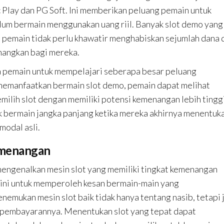
Play dan PG Soft. Ini memberikan peluang pemain untuk
um bermain menggunakan uang riil. Banyak slot demo yang
an pemain tidak perlu khawatir menghabiskan sejumlah dana
nangkan bagi mereka.
a pemain untuk mempelajari seberapa besar peluang
emanfaatkan bermain slot demo, pemain dapat melihat
milih slot dengan memiliki potensi kemenangan lebih tinggi
k bermain jangka panjang ketika mereka akhirnya menentuk
modal asli.
emenangan
mengenalkan mesin slot yang memiliki tingkat kemenangan
i ini untuk memperoleh kesan bermain-main yang
emukan mesin slot baik tidak hanya tentang nasib, tetapi 
pembayarannya. Menentukan slot yang tepat dapat