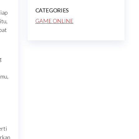
CATEGORIES
tiap
GAME ONLINE
itu,
pat
g
lmu,
rti
rkan