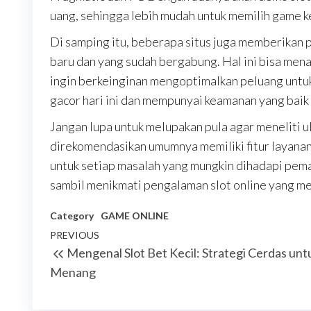
uang, sehingga lebih mudah untuk memilih game k
Di samping itu, beberapa situs juga memberikan 
baru dan yang sudah bergabung. Hal ini bisa men
ingin berkeinginan mengoptimalkan peluang untu
gacor hari ini dan mempunyai keamanan yang baik 
Jangan lupa untuk melupakan pula agar meneliti 
direkomendasikan umumnya memiliki fitur layanan
untuk setiap masalah yang mungkin dihadapi pem
sambil menikmati pengalaman slot online yang me
Category
GAME ONLINE
Post
Previous
PREVIOUS
Mengenal Slot Bet Kecil: Strategi Cerdas unt
navigation
Post
Menang