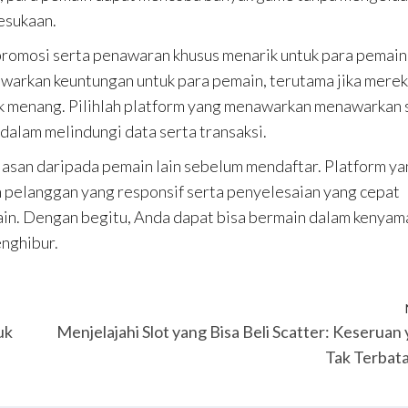
esukaan.
promosi serta penawaran khusus menarik untuk para pemain
awarkan keuntungan untuk para pemain, terutama jika mere
k menang. Pilihlah platform yang menawarkan menawarkan 
dalam melindungi data serta transaksi.
ulasan daripada pemain lain sebelum mendaftar. Platform y
 pelanggan yang responsif serta penyelesaian yang cepat
ain. Dengan begitu, Anda dapat bisa bermain dalam kenya
nghibur.
uk
Menjelajahi Slot yang Bisa Beli Scatter: Keseruan
Tak Terbat