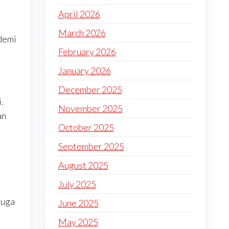
April 2026
March 2026
 demi
February 2026
January 2026
December 2025
.
November 2025
an
October 2025
September 2025
August 2025
July 2025
juga
June 2025
May 2025