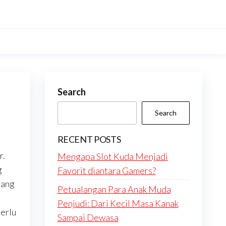
Search
Search
RECENT POSTS
r.
Mengapa Slot Kuda Menjadi
g
Favorit diantara Gamers?
uang
Petualangan Para Anak Muda
Penjudi: Dari Kecil Masa Kanak
perlu
Sampai Dewasa