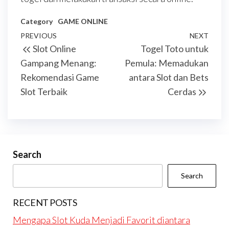
Category
GAME ONLINE
Post
Previous
PREVIOUS
NEXT
Next
Slot Online
Togel Toto untuk
navigation
Post
Post
Gampang Menang:
Pemula: Memadukan
Rekomendasi Game
antara Slot dan Bets
Slot Terbaik
Cerdas
Search
Search
RECENT POSTS
Mengapa Slot Kuda Menjadi Favorit diantara