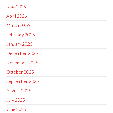
May 2026
April 2026
March 2026
February 2026
January 2026
December 2025
November 2025
October 2025
September 2025
August 2025
July 2025
June 2025