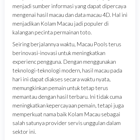
menjadi sumber informasi yang dapat dipercaya
mengenai hasil macau dan data macau 4D. Hal ini
menjadikan Kolam Macau jadi populer di
kalangan pecinta permainan toto.
Seiring berjalannya waktu, Macau Pools terus
berinovasi-inovasi untuk meningkatkan
experienc pengguna. Dengan menggunakan
teknologi-teknologi modern, hasil macau pada
hari ini dapat diakses secara waktu nyata,
memungkinkan pemain untuk tetap terus
memantau dengan hasil terbaru. Ini tidak cuma
meningkatkan kepercayaan pemain, tetapi juga
memperkuat nama baik Kolam Macau sebagai
salah satunya provider servis unggulan dalam
sektor ini.