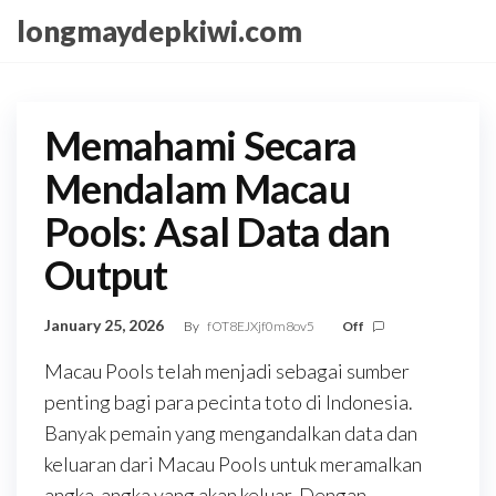
Skip
longmaydepkiwi.com
to
the
content
Memahami Secara
Mendalam Macau
Pools: Asal Data dan
Output
January 25, 2026
By
fOT8EJXjf0m8ov5
Off
Macau Pools telah menjadi sebagai sumber
penting bagi para pecinta toto di Indonesia.
Banyak pemain yang mengandalkan data dan
keluaran dari Macau Pools untuk meramalkan
angka-angka yang akan keluar. Dengan