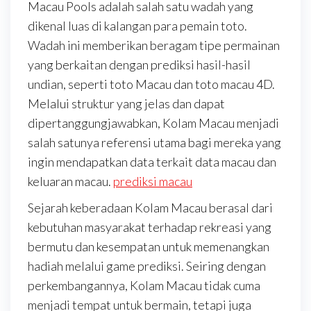
Macau Pools adalah salah satu wadah yang
dikenal luas di kalangan para pemain toto.
Wadah ini memberikan beragam tipe permainan
yang berkaitan dengan prediksi hasil-hasil
undian, seperti toto Macau dan toto macau 4D.
Melalui struktur yang jelas dan dapat
dipertanggungjawabkan, Kolam Macau menjadi
salah satunya referensi utama bagi mereka yang
ingin mendapatkan data terkait data macau dan
keluaran macau.
prediksi macau
Sejarah keberadaan Kolam Macau berasal dari
kebutuhan masyarakat terhadap rekreasi yang
bermutu dan kesempatan untuk memenangkan
hadiah melalui game prediksi. Seiring dengan
perkembangannya, Kolam Macau tidak cuma
menjadi tempat untuk bermain, tetapi juga