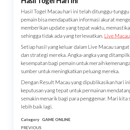
Hasil Togel Hari Ini
Hasil Togel Macau hari ini telah ditunggu-tunggu
pemain bisa mendapatkan informasi akurat menge
memberikan update yang tepat waktu, memastikan
sehingga tidak ada yang terlewatkan.
Live Macau
Setiap hasil yang keluar dalam Live Macau sanga
dan strategi mereka. Angka-angka yang ditampilk
kesempatan bagi pemain untuk meraih kemenangan
sumber untuk meningkatkan peluang mereka.
Dengan Result Macau yang dipublikasikan hari in
keputusan yang tepat untuk permainan mendatan
semakin menarik bagi para penggemar. Mari kita s
lebih baik lagi.
Category
GAME ONLINE
Post
Previous
PREVIOUS