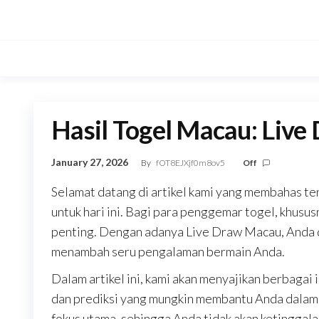
Skip
to
the
content
Hasil Togel Macau: Live 
January 27, 2026
By
fOT8EJXjf0m8ov5
Off
Selamat datang di artikel kami yang membahas te
untuk hari ini. Bagi para penggemar togel, khusu
penting. Dengan adanya Live Draw Macau, Anda d
menambah seru pengalaman bermain Anda.
Dalam artikel ini, kami akan menyajikan berbagai 
dan prediksi yang mungkin membantu Anda dalam m
fokus utama, sehingga Anda tidak akan ketinggal