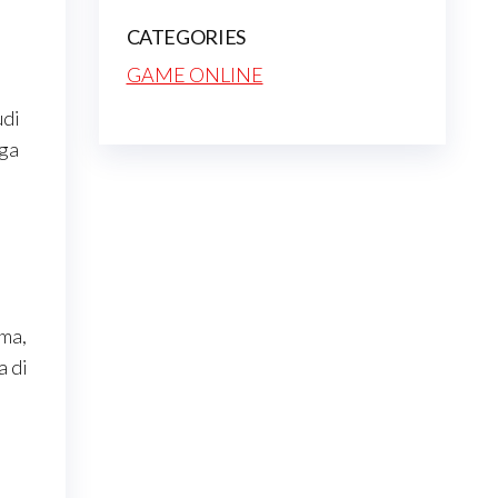
CATEGORIES
o
GAME ONLINE
udi
uga
ma,
a di