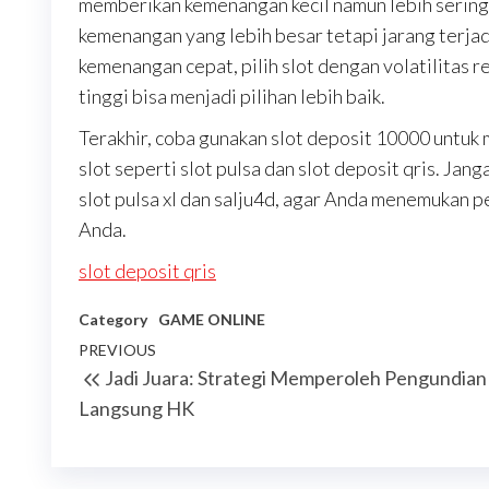
memberikan kemenangan kecil namun lebih sering,
kemenangan yang lebih besar tetapi jarang terjad
kemenangan cepat, pilih slot dengan volatilitas re
tinggi bisa menjadi pilihan lebih baik.
Terakhir, coba gunakan slot deposit 10000 untuk 
slot seperti slot pulsa dan slot deposit qris. Ja
slot pulsa xl dan salju4d, agar Anda menemukan p
Anda.
slot deposit qris
Category
GAME ONLINE
Post
Previous
PREVIOUS
Jadi Juara: Strategi Memperoleh Pengundian
navigation
Post
Langsung HK