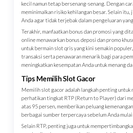
kecil namun tetap bersenang-senang. Dengan car
meminimalkan risiko kehilangan besar. Selain itu,
Anda agar tidak terjebak dalam pengeluaran yang
Terakhir, manfaatkan bonus dan promosi yang dita
online menawarkan bonus deposi dan promo khusu
untuk bermain slot qris yang kini semakin popule
transaksi serta penawaran menarik bagi para pe
meningkatkan kesempatan Anda untuk menang dal
Tips Memilih Slot Gacor
Memilih slot gacor adalah langkah penting untuk
perhatikan tingkat RTP (Return to Player) dari me
atas 95 persen, memberikan peluang kemenangan y
berbagai sumber terpercaya sebelum Anda mulai
Selain RTP, penting juga untuk mempertimbangkan v