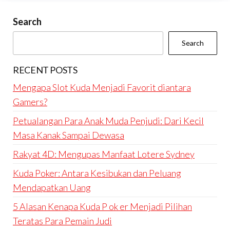
Search
Search
RECENT POSTS
Mengapa Slot Kuda Menjadi Favorit diantara
Gamers?
Petualangan Para Anak Muda Penjudi: Dari Kecil
Masa Kanak Sampai Dewasa
Rakyat 4D: Mengupas Manfaat Lotere Sydney
Kuda Poker: Antara Kesibukan dan Peluang
Mendapatkan Uang
5 Alasan Kenapa Kuda P ok er Menjadi Pilihan
Teratas Para Pemain Judi