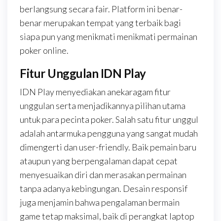
berlangsung secara fair. Platform ini benar-
benar merupakan tempat yang terbaik bagi
siapa pun yang menikmati menikmati permainan
poker online.
Fitur Unggulan IDN Play
IDN Play menyediakan anekaragam fitur
unggulan serta menjadikannya pilihan utama
untuk para pecinta poker. Salah satu fitur unggul
adalah antarmuka pengguna yang sangat mudah
dimengerti dan user-friendly. Baik pemain baru
ataupun yang berpengalaman dapat cepat
menyesuaikan diri dan merasakan permainan
tanpa adanya kebingungan. Desain responsif
juga menjamin bahwa pengalaman bermain
game tetap maksimal, baik di perangkat laptop