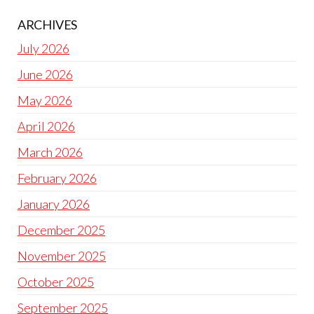
ARCHIVES
July 2026
June 2026
May 2026
April 2026
March 2026
February 2026
January 2026
December 2025
November 2025
October 2025
September 2025