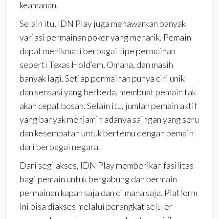
keamanan.
Selain itu, IDN Play juga menawarkan banyak
variasi permainan poker yang menarik. Pemain
dapat menikmati berbagai tipe permainan
seperti Texas Hold’em, Omaha, dan masih
banyak lagi. Setiap permainan punya ciri unik
dan sensasi yang berbeda, membuat pemain tak
akan cepat bosan. Selain itu, jumlah pemain aktif
yang banyak menjamin adanya saingan yang seru
dan kesempatan untuk bertemu dengan pemain
dari berbagai negara.
Dari segi akses, IDN Play memberikan fasilitas
bagi pemain untuk bergabung dan bermain
permainan kapan saja dan di mana saja. Platform
ini bisa diakses melalui perangkat seluler