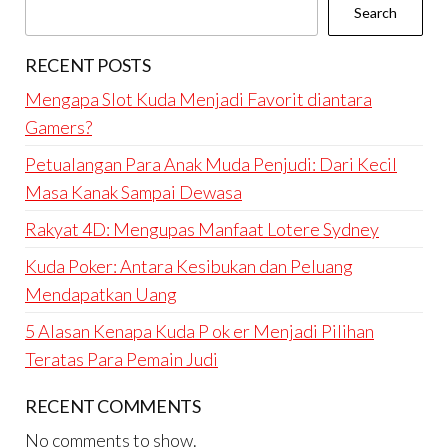
Search
RECENT POSTS
Mengapa Slot Kuda Menjadi Favorit diantara
Gamers?
Petualangan Para Anak Muda Penjudi: Dari Kecil
Masa Kanak Sampai Dewasa
Rakyat 4D: Mengupas Manfaat Lotere Sydney
Kuda Poker: Antara Kesibukan dan Peluang
Mendapatkan Uang
5 Alasan Kenapa Kuda P ok er Menjadi Pilihan
Teratas Para Pemain Judi
RECENT COMMENTS
No comments to show.