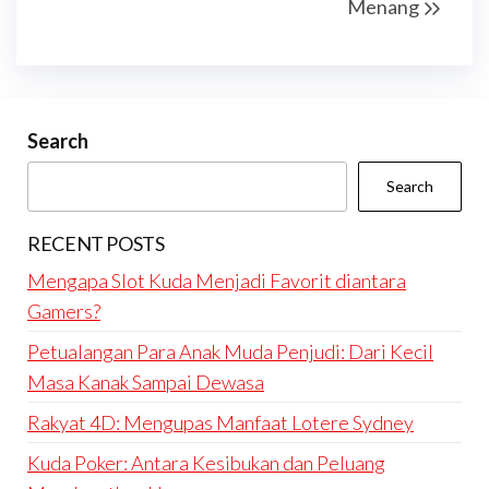
Menang
Search
Search
RECENT POSTS
Mengapa Slot Kuda Menjadi Favorit diantara
Gamers?
Petualangan Para Anak Muda Penjudi: Dari Kecil
Masa Kanak Sampai Dewasa
Rakyat 4D: Mengupas Manfaat Lotere Sydney
Kuda Poker: Antara Kesibukan dan Peluang