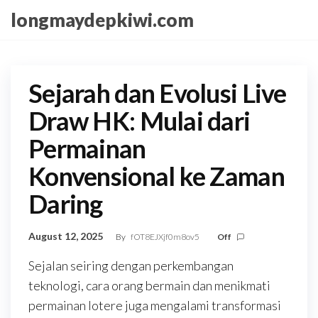
Skip
longmaydepkiwi.com
to
the
content
Sejarah dan Evolusi Live
Draw HK: Mulai dari
Permainan
Konvensional ke Zaman
Daring
August 12, 2025
By
fOT8EJXjf0m8ov5
Off
Sejalan seiring dengan perkembangan
teknologi, cara orang bermain dan menikmati
permainan lotere juga mengalami transformasi