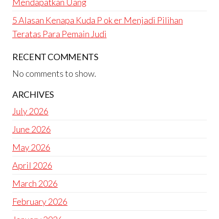
Mendapatkan Uang
5 Alasan Kenapa Kuda P ok er Menjadi Pilihan
Teratas Para Pemain Judi
RECENT COMMENTS
No comments to show.
ARCHIVES
July 2026
June 2026
May 2026
April 2026
March 2026
February 2026