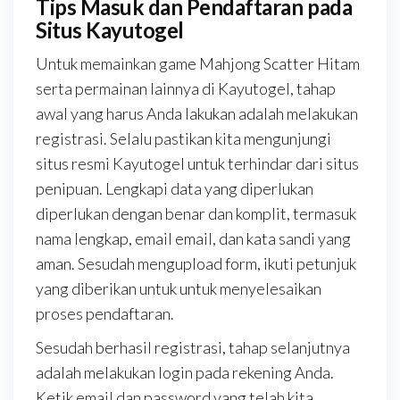
Tips Masuk dan Pendaftaran pada
Situs Kayutogel
Untuk memainkan game Mahjong Scatter Hitam
serta permainan lainnya di Kayutogel, tahap
awal yang harus Anda lakukan adalah melakukan
registrasi. Selalu pastikan kita mengunjungi
situs resmi Kayutogel untuk terhindar dari situs
penipuan. Lengkapi data yang diperlukan
diperlukan dengan benar dan komplit, termasuk
nama lengkap, email email, dan kata sandi yang
aman. Sesudah mengupload form, ikuti petunjuk
yang diberikan untuk untuk menyelesaikan
proses pendaftaran.
Sesudah berhasil registrasi, tahap selanjutnya
adalah melakukan login pada rekening Anda.
Ketik email dan password yang telah kita