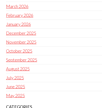
March 2026
February 2026
January 2026
December 2025
November 2025
October 2025
September 2025
August 2025
July 2025
June 2025
May 2025
CATEGORIES