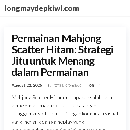
Skip
longmaydepkiwi.com
to
the
content
Permainan Mahjong
Scatter Hitam: Strategi
Jitu untuk Menang
dalam Permainan
August 22, 2025
By
fOT8EJXjf0m8ov5
Off
Mahjong Scatter Hitam merupakan salah satu
game yang tengah populer di kalangan
penggemar slot online. Dengan kombinasi visual
yang menarik dan gameplay yang
menyenangkan, permainan ini menawarkan