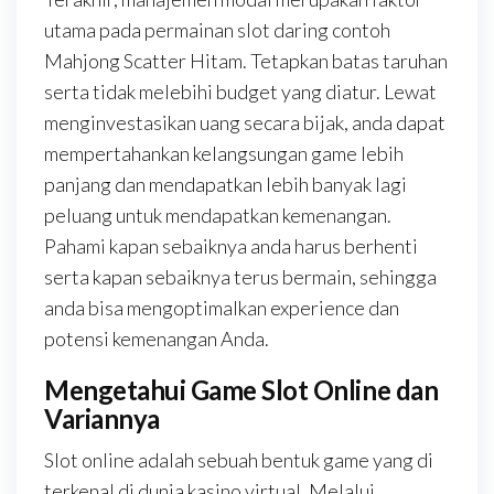
utama pada permainan slot daring contoh
Mahjong Scatter Hitam. Tetapkan batas taruhan
serta tidak melebihi budget yang diatur. Lewat
menginvestasikan uang secara bijak, anda dapat
mempertahankan kelangsungan game lebih
panjang dan mendapatkan lebih banyak lagi
peluang untuk mendapatkan kemenangan.
Pahami kapan sebaiknya anda harus berhenti
serta kapan sebaiknya terus bermain, sehingga
anda bisa mengoptimalkan experience dan
potensi kemenangan Anda.
Mengetahui Game Slot Online dan
Variannya
Slot online adalah sebuah bentuk game yang di
terkenal di dunia kasino virtual. Melalui