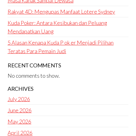
Masa Kanak Sampai Dewasa
Rakyat 4D: Mengupas Manfaat Lotere Sydney
Kuda Poker: Antara Kesibukan dan Peluang
Mendapatkan Uang
5 Alasan Kenapa Kuda P ok er Menjadi Pilihan
Teratas Para Pemain Judi
RECENT COMMENTS
No comments to show.
ARCHIVES
July 2026
June 2026
May 2026
April 2026