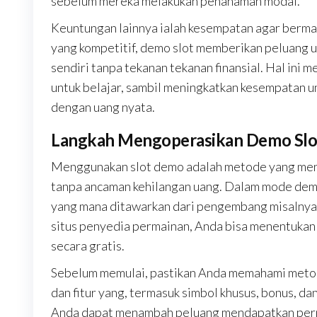
sebelum mereka melakukan penanaman modal.
Keuntungan lainnya ialah kesempatan agar berma
yang kompetitif, demo slot memberikan peluang
sendiri tanpa tekanan tekanan finansial. Hal ini
untuk belajar, sambil meningkatkan kesempatan un
dengan uang nyata.
Langkah Mengoperasikan Demo Slo
Menggunakan slot demo adalah metode yang men
tanpa ancaman kehilangan uang. Dalam mode demo
yang mana ditawarkan dari pengembang misalnya 
situs penyedia permainan, Anda bisa menentukan
secara gratis.
Sebelum memulai, pastikan Anda memahami metode 
dan fitur yang, termasuk simbol khusus, bonus, d
Anda dapat menambah peluang mendapatkan permai