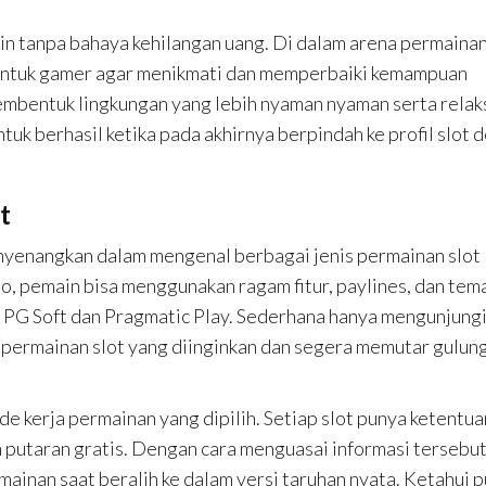
in tanpa bahaya kehilangan uang. Di dalam arena permaina
 untuk gamer agar menikmati dan memperbaiki kemampuan
 membentuk lingkungan yang lebih nyaman nyaman serta relak
tuk berhasil ketika pada akhirnya berpindah ke profil slot
t
yenangkan dalam mengenal berbagai jenis permainan slot
, pemain bisa menggunakan ragam fitur, paylines, dan tem
PG Soft dan Pragmatic Play. Sederhana hanya mengunjung
 permainan slot yang diinginkan dan segera memutar gulun
kerja permainan yang dipilih. Setiap slot punya ketentua
an putaran gratis. Dengan cara menguasai informasi tersebut
nan saat beralih ke dalam versi taruhan nyata. Ketahui p