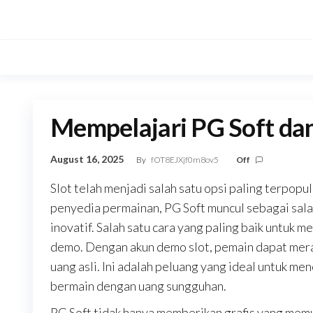
Skip
to
the
content
Mempelajari PG Soft da
August 16, 2025
By
fOT8EJXjf0m8ov5
Off
Slot telah menjadi salah satu opsi paling terpopu
penyedia permainan, PG Soft muncul sebagai salah
inovatif. Salah satu cara yang paling baik untuk
demo. Dengan akun demo slot, pemain dapat mer
uang asli. Ini adalah peluang yang ideal untuk 
bermain dengan uang sungguhan.
PG Soft tidak hanya memberikan grafis yang memu