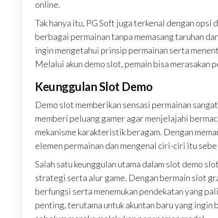
online.
Tak hanya itu, PG Soft juga terkenal dengan ops
berbagai permainan tanpa memasang taruhan dana 
ingin mengetahui prinsip permainan serta menen
Melalui akun demo slot, pemain bisa merasakan p
Keunggulan Slot Demo
Demo slot memberikan sensasi permainan sangat m
memberi peluang gamer agar menjelajahi bermac
mekanisme karakteristik beragam. Dengan meman
elemen permainan dan mengenal ciri-ciri itu seb
Salah satu keunggulan utama dalam slot demo s
strategi serta alur game. Dengan bermain slot g
berfungsi serta menemukan pendekatan yang palin
penting, terutama untuk akuntan baru yang ingi