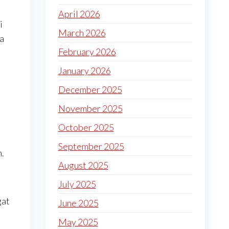
April 2026
i
March 2026
a
February 2026
January 2026
December 2025
November 2025
October 2025
September 2025
n.
August 2025
July 2025
gat
June 2025
May 2025