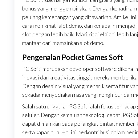
bonus yang menggembirakan. Dengan kehadiran r
peluang kemenangan yang ditawarkan. Artikel ini
cara menikmati slot demo, dan kenapa ini menjadi
slot dengan lebih baik. Mari kita jelajahi lebih l
manfaat dari memainkan slot demo.
Pengenalan Pocket Games Soft
PG Soft, merupakan developer software dikenal m
inovasi dan kreativitas tinggi, mereka memberik
Dengan desain visual yang menarik serta fitur ya
sekadar menyediakan rasa yang menghibur dan 
Salah satu unggulan PG Soft ialah fokus terhada
seluler. Dengan kemajuan teknologi cepat, PG S
dapat dimainkan pada perangkat pintar, memberi
serta kapan pun. Hal ini berkontribusi dalam pe