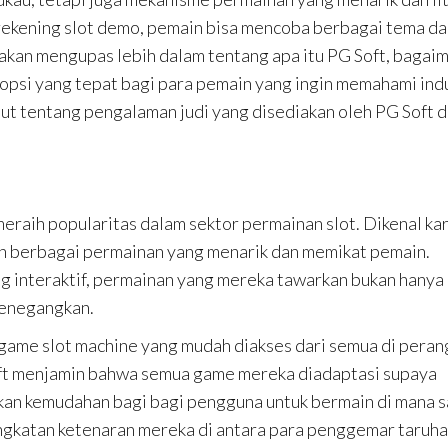
ekening slot demo, pemain bisa mencoba berbagai tema da
 akan mengupas lebih dalam tentang apa itu PG Soft, bagai
 opsi yang tepat bagi para pemain yang ingin memahami ind
anjut tentang pengalaman judi yang disediakan oleh PG Soft 
eraih popularitas dalam sektor permainan slot. Dikenal ka
an berbagai permainan yang menarik dan memikat pemain.
ng interaktif, permainan yang mereka tawarkan bukan hanya
menegangkan.
p game slot machine yang mudah diakses dari semua di peran
oft menjamin bahwa semua game mereka diadaptasi supaya
kan kemudahan bagi bagi pengguna untuk bermain di mana s
ningkatan ketenaran mereka di antara para penggemar taruh