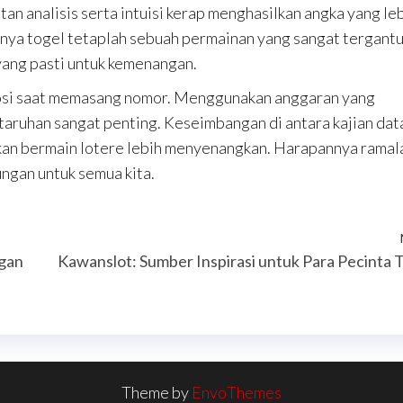
n analisis serta intuisi kerap menghasilkan angka yang le
anya togel tetaplah sebuah permainan yang sangat tergant
 yang pasti untuk kemenangan.
emosi saat memasang nomor. Menggunakan anggaran yang
taruhan sangat penting. Keseimbangan di antara kajian dat
kan bermain lotere lebih menyenangkan. Harapannya ramal
ngan untuk semua kita.
gan
Kawanslot: Sumber Inspirasi untuk Para Pecinta 
Theme by
EnvoThemes