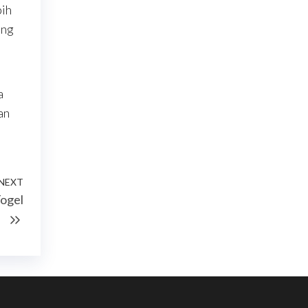
bih
ung
a
an
NEXT
Next
Togel
Post