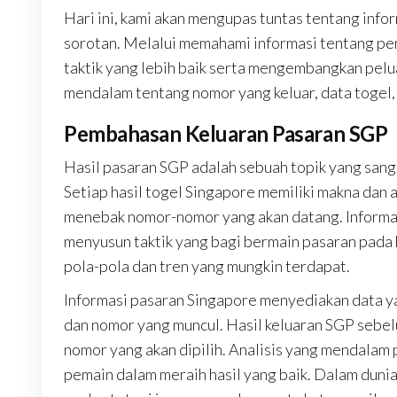
Hari ini, kami akan mengupas tuntas tentang infor
sorotan. Melalui memahami informasi tentang pen
taktik yang lebih baik serta mengembangkan pelua
mendalam tentang nomor yang keluar, data togel, d
Pembahasan Keluaran Pasaran SGP
Hasil pasaran SGP adalah sebuah topik yang sang
Setiap hasil togel Singapore memiliki makna dan
menebak nomor-nomor yang akan datang. Informas
menyusun taktik yang bagi bermain pasaran pada h
pola-pola dan tren yang mungkin terdapat.
Informasi pasaran Singapore menyediakan data y
dan nomor yang muncul. Hasil keluaran SGP sebe
nomor yang akan dipilih. Analisis yang mendala
pemain dalam meraih hasil yang baik. Dalam duni