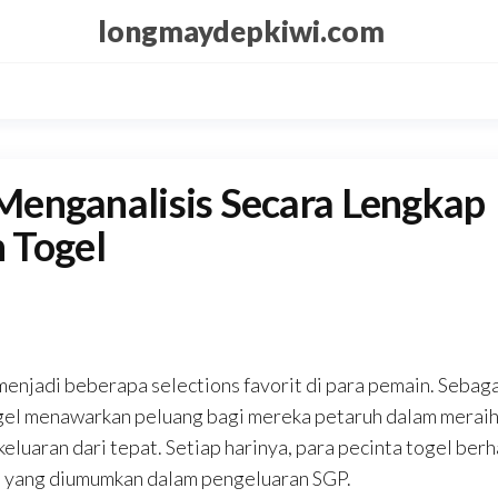
longmaydepkiwi.com
 Menganalisis Secara Lengkap
 Togel
 menjadi beberapa selections favorit di para pemain. Sebag
ogel menawarkan peluang bagi mereka petaruh dalam merai
uaran dari tepat. Setiap harinya, para pecinta togel ber
a yang diumumkan dalam pengeluaran SGP.