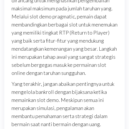
dirancang untuk menghasilkan pengembalian
maksimal maksimum pada jumlah taruhan yang.
Melalui slot demo pragmatic, pemain dapat
membandingkan berbagai slot untuk menemukan
yang memiliki tingkat RTP (Return to Player)
yang baik serta fitur-fitur yang mendukung
mendatangkan kemenangan yang besar. Langkah
ini merupakan tahap awal yang sangat strategis
sebelum bergegas masuk ke permainan slot
online dengan taruhan sungguhan.
Yang terakhir, jangan abaikan pentingnya untuk
mengelola bankroll dengan bijaksana ketika
memainkan slot demo. Meskipun semua ini
merupakan simulasi, pengalaman akan
membantu pemahaman serta strategi dalam
bermain saat nanti bermain dengan uang.