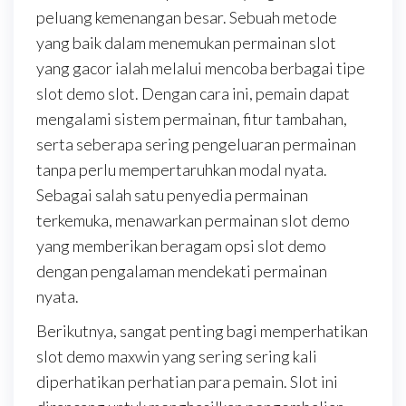
peluang kemenangan besar. Sebuah metode
yang baik dalam menemukan permainan slot
yang gacor ialah melalui mencoba berbagai tipe
slot demo slot. Dengan cara ini, pemain dapat
mengalami sistem permainan, fitur tambahan,
serta seberapa sering pengeluaran permainan
tanpa perlu mempertaruhkan modal nyata.
Sebagai salah satu penyedia permainan
terkemuka, menawarkan permainan slot demo
yang memberikan beragam opsi slot demo
dengan pengalaman mendekati permainan
nyata.
Berikutnya, sangat penting bagi memperhatikan
slot demo maxwin yang sering sering kali
diperhatikan perhatian para pemain. Slot ini