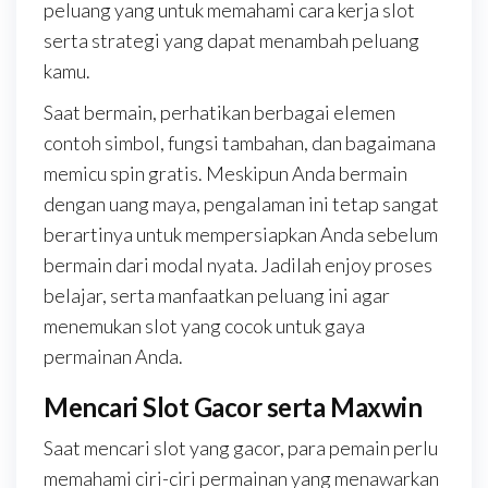
peluang yang untuk memahami cara kerja slot
serta strategi yang dapat menambah peluang
kamu.
Saat bermain, perhatikan berbagai elemen
contoh simbol, fungsi tambahan, dan bagaimana
memicu spin gratis. Meskipun Anda bermain
dengan uang maya, pengalaman ini tetap sangat
berartinya untuk mempersiapkan Anda sebelum
bermain dari modal nyata. Jadilah enjoy proses
belajar, serta manfaatkan peluang ini agar
menemukan slot yang cocok untuk gaya
permainan Anda.
Mencari Slot Gacor serta Maxwin
Saat mencari slot yang gacor, para pemain perlu
memahami ciri-ciri permainan yang menawarkan