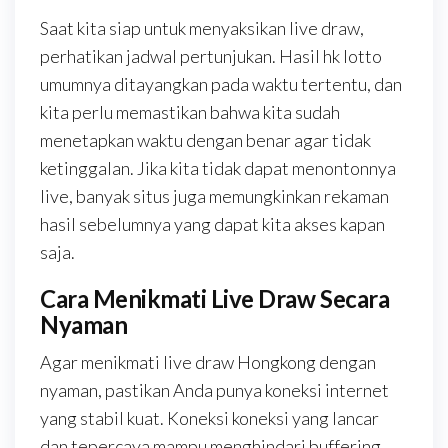
Saat kita siap untuk menyaksikan live draw,
perhatikan jadwal pertunjukan. Hasil hk lotto
umumnya ditayangkan pada waktu tertentu, dan
kita perlu memastikan bahwa kita sudah
menetapkan waktu dengan benar agar tidak
ketinggalan. Jika kita tidak dapat menontonnya
live, banyak situs juga memungkinkan rekaman
hasil sebelumnya yang dapat kita akses kapan
saja.
Cara Menikmati Live Draw Secara
Nyaman
Agar menikmati live draw Hongkong dengan
nyaman, pastikan Anda punya koneksi internet
yang stabil kuat. Koneksi koneksi yang lancar
dan tepercaya mampu menghindari buffering