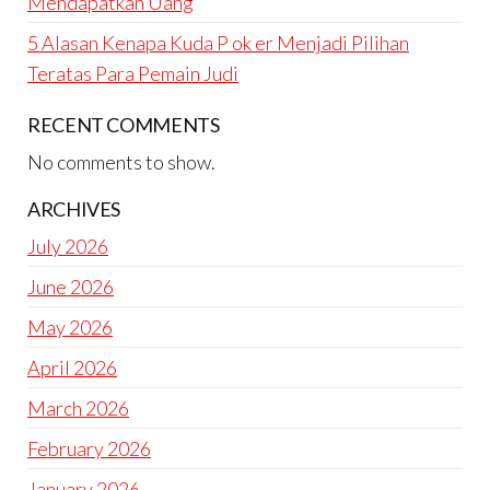
Mendapatkan Uang
5 Alasan Kenapa Kuda P ok er Menjadi Pilihan
Teratas Para Pemain Judi
RECENT COMMENTS
No comments to show.
ARCHIVES
July 2026
June 2026
May 2026
April 2026
March 2026
February 2026
January 2026