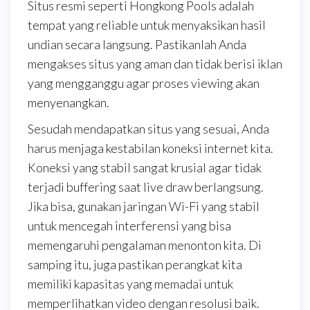
Situs resmi seperti Hongkong Pools adalah
tempat yang reliable untuk menyaksikan hasil
undian secara langsung. Pastikanlah Anda
mengakses situs yang aman dan tidak berisi iklan
yang mengganggu agar proses viewing akan
menyenangkan.
Sesudah mendapatkan situs yang sesuai, Anda
harus menjaga kestabilan koneksi internet kita.
Koneksi yang stabil sangat krusial agar tidak
terjadi buffering saat live draw berlangsung.
Jika bisa, gunakan jaringan Wi-Fi yang stabil
untuk mencegah interferensi yang bisa
memengaruhi pengalaman menonton kita. Di
samping itu, juga pastikan perangkat kita
memiliki kapasitas yang memadai untuk
memperlihatkan video dengan resolusi baik.